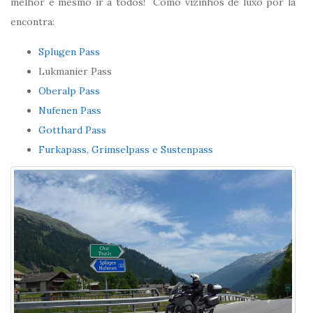
melhor é mesmo ir a todos! Como vizinhos de luxo por lá
encontra:
Splugen Pass
Lukmanier Pass
Oberalp Pass
Nufenen Pass
Gotthard Pass
Furkapass, Grimselpass e Sustenpass