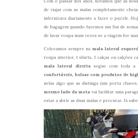
Com o passar dos anos, notamos que as nossa
de viajar com as malas completamente chei
infernizava diariamente a fazer o puzzle. H
de bagagem quando fazemos um fim de semana
de lavar roupa mais vezes se a viagem for ma
Colocamos sempre na
mala lateral esquer
roupa interior, t shirts, 1 calças ou calções 
mala lateral direita
segue com toda a pa
confortáveis, bolsas com produtos de hig
nelas algo que as distinga (um porta chaves,
mesmo lado da mota
vai facilitar uma para
estar a abrir as duas malas e procurar. Já sab