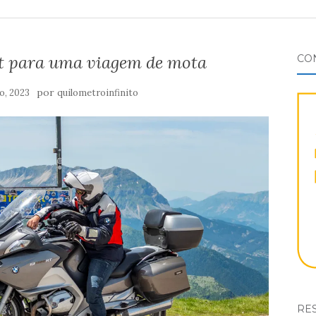
ist para uma viagem de mota
CO
por
ho, 2023
quilometroinfinito
RES