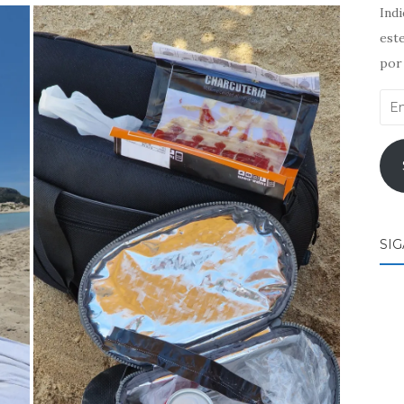
Ind
este
por 
End
de
ema
SI