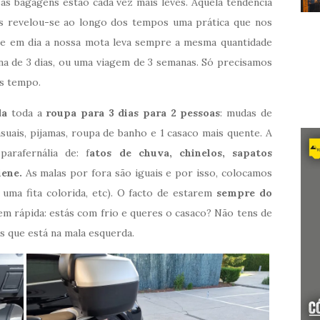
s bagagens estão cada vez mais leves. Aquela tendência
as revelou-se ao longo dos tempos uma prática que nos
oje em dia a nossa mota leva sempre a mesma quantidade
 de 3 dias, ou uma viagem de 3 semanas. Só precisamos
is tempo.
da
toda a
roupa para 3 dias para 2 pessoas
: mudas de
casuais, pijamas, roupa de banho e 1 casaco mais quente. A
rafernália de: f
atos de chuva, chinelos, sapatos
iene.
As malas por fora são iguais e por isso, colocamos
 uma fita colorida, etc). O facto de estarem
sempre do
gem rápida: estás com frio e queres o casaco? Não tens de
es que está na mala esquerda.