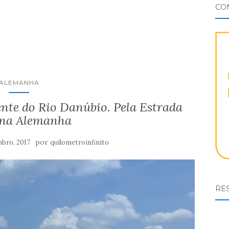
CO
ALEMANHA
ente do Rio Danúbio. Pela Estrada
na Alemanha
por
bro, 2017
quilometroinfinito
RES