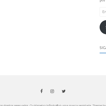
por 
End
de
ema
SI
os direitos reservados. Quilómetro Infinito® é uma marca registada. Theme b