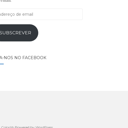
email.
ereço
il
SUBSCREVER
GA-NOS NO FACEBOOK
y
Colorlib
Powered by
WordPress