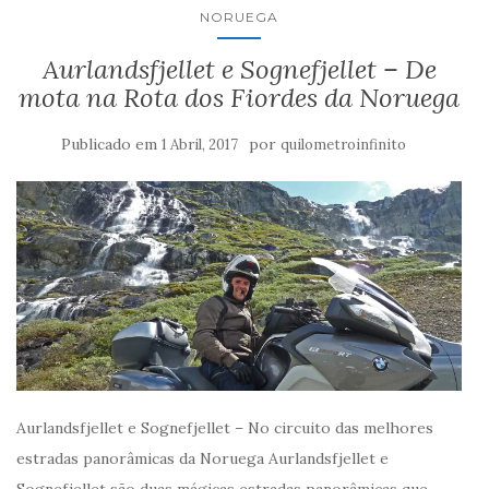
NORUEGA
Aurlandsfjellet e Sognefjellet – De
mota na Rota dos Fiordes da Noruega
Publicado em
por
1 Abril, 2017
quilometroinfinito
Aurlandsfjellet e Sognefjellet – No circuito das melhores
estradas panorâmicas da Noruega Aurlandsfjellet e