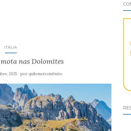
CO
ITÁLIA
e mota nas Dolomites
por
bro, 2025
quilometroinfinito
RES