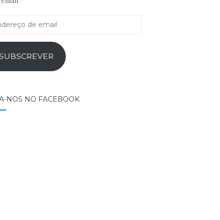
email.
ereço
il
SUBSCREVER
GA-NOS NO FACEBOOK