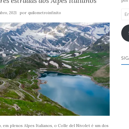
ores estradas dos Alpes Italianos
por 
End
por
bro, 2021
quilometroinfinito
de
ema
SI
 em plenos Alpes Italianos, o Colle del Nivolet é um dos