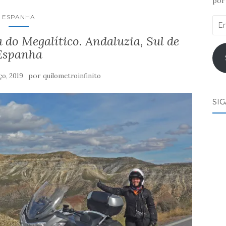
por 
ESPANHA
End
de
 do Megalítico. Andaluzia, Sul de
ema
Espanha
por
ço, 2019
quilometroinfinito
SI