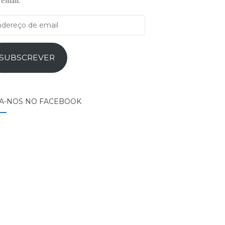
email.
ereço
il
SUBSCREVER
GA-NOS NO FACEBOOK