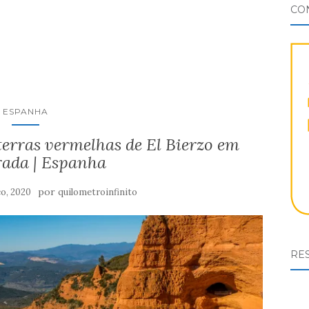
CO
ESPANHA
terras vermelhas de El Bierzo em
rada | Espanha
por
o, 2020
quilometroinfinito
RES