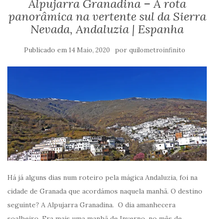
Alpujarra Granadina – A rota
panorâmica na vertente sul da Sierra
Nevada, Andaluzia | Espanha
Publicado em
por
14 Maio, 2020
quilometroinfinito
Há já alguns dias num roteiro pela mágica Andaluzia, foi na
cidade de Granada que acordámos naquela manhã. O destino
seguinte? A Alpujarra Granadina. O dia amanhecera
soalheiro. Era mais uma manhã de Inverno, no mês de